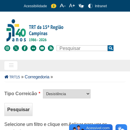
Pular
Acessibilidade
Intranet
para
o
conteúdo
principal
Buscar
Search
Trilha
»
Corregedoria
»
TRT15
de
navegação
Tipo Correicão
Selecione um filtro e clique em Aplicar para ver os