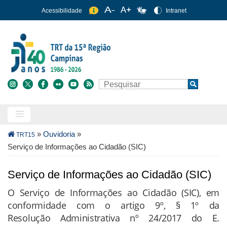
Pular
Acessibilidade
Intranet
para
o
conteúdo
principal
Buscar
Search
Trilha
»
Ouvidoria
»
TRT15
de
Serviço de Informações ao Cidadão (SIC)
navegação
Serviço de Informações ao Cidadão (SIC)
O Serviço de Informações ao Cidadão (SIC), em
conformidade com o artigo 9º, § 1º da
Resolução Administrativa nº 24/2017 do E.