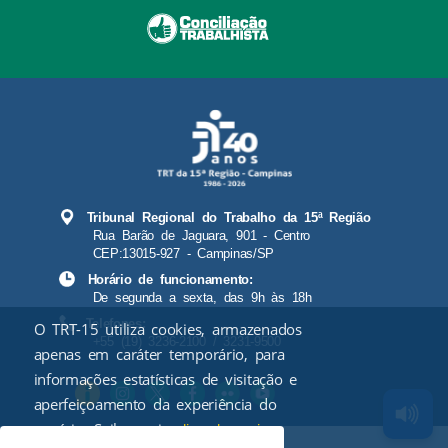
Tribunal Regional do Trabalho da 15ª Região
Rua Barão de Jaguara, 901 - Centro
CEP:13015-927 - Campinas/SP
Horário de funcionamento:
De segunda a sexta, das 9h às 18h
Telefones:
O TRT-15 utiliza cookies, armazenados
+55 (19) 3236-2100 / 3231-9500
apenas em caráter temporário, para
informações estatísticas de visitação e
aperfeiçoamento da experiência do
usuário. Saiba mais
.
clicando aqui