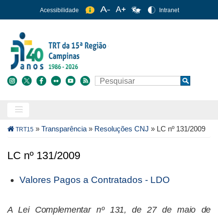
Pular
Acessibilidade
Intranet
para
o
conteúdo
principal
Buscar
Search
Trilha
»
Transparência
»
Resoluções CNJ
»
LC nº 131/2009
TRT15
de
navegação
LC nº 131/2009
Valores Pagos a Contratados - LDO
A Lei Complementar nº 131, de 27 de maio de