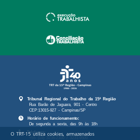
Tribunal Regional do Trabalho da 15ª Região
Rua Barão de Jaguara, 901 - Centro
CEP:13015-927 - Campinas/SP
Horário de funcionamento:
De segunda a sexta, das 9h às 18h
Telefones:
O TRT-15 utiliza cookies, armazenados
+55 (19) 3236-2100 / 3231-9500