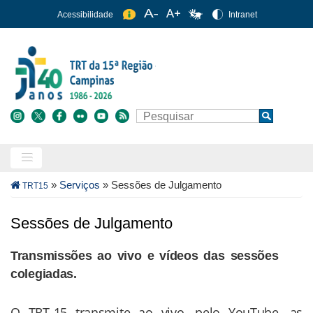
Pular
Acessibilidade
Intranet
para
o
conteúdo
principal
Buscar
Search
Trilha
»
Serviços
»
Sessões de Julgamento
TRT15
de
navegação
Sessões de Julgamento
Transmissões ao vivo e vídeos das sessões
colegiadas.
O TRT-15 transmite ao vivo, pelo YouTube, as