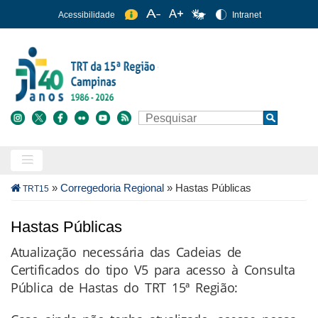
Pular
Acessibilidade
Intranet
para
o
conteúdo
principal
Buscar
Search
Trilha
»
Corregedoria Regional
»
Hastas Públicas
TRT15
de
navegação
Hastas Públicas
Atualização necessária das Cadeias de
Certificados do tipo V5 para acesso à Consulta
Pública de Hastas do TRT 15ª Região: