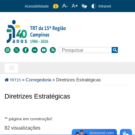
Pular
Acessibilidade
Intranet
para
o
conteúdo
principal
Buscar
Search
Trilha
»
Corregedoria
»
Diretrizes Estratégicas
TRT15
de
navegação
Diretrizes Estratégicas
** página em construção!
82 visualizações