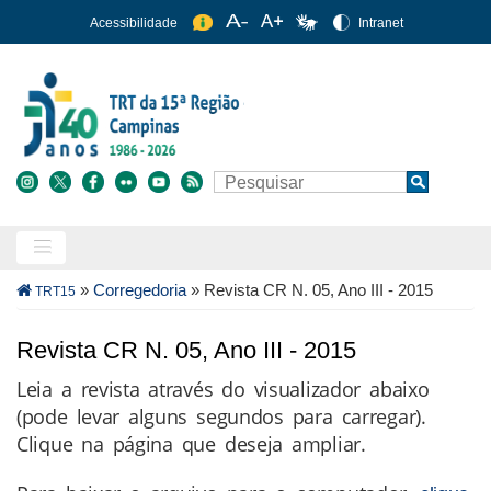
Pular
Acessibilidade
Intranet
para
o
conteúdo
principal
Buscar
Search
Trilha
»
Corregedoria
»
Revista CR N. 05, Ano III - 2015
TRT15
de
navegação
Revista CR N. 05, Ano III - 2015
Leia a revista através do visualizador abaixo
(pode levar alguns segundos para carregar).
Clique na página que deseja ampliar.