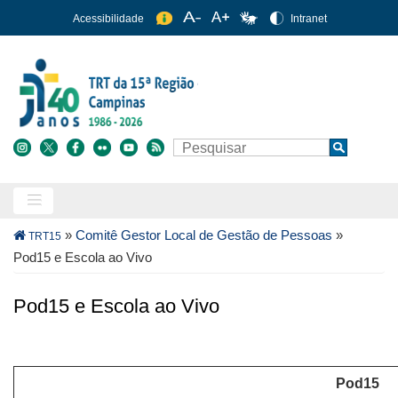
Pular
Acessibilidade
Intranet
para
o
conteúdo
principal
Buscar
Search
Trilha
»
Comitê Gestor Local de Gestão de Pessoas
»
TRT15
de
Pod15 e Escola ao Vivo
navegação
Pod15 e Escola ao Vivo
Pod15