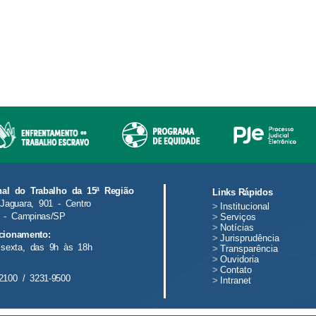
nal do Trabalho da 15ª Região
Links Rápidos
Jaguara, 901 - Centro
>
Institucional
 - Campinas/SP
>
Serviços
>
Notícias
cionamento:
>
Jurisprudência
sexta, das 9h às 18h
>
Transparência
>
Ouvidoria
>
Contato
2100 / 3231-9500
>
Intranet