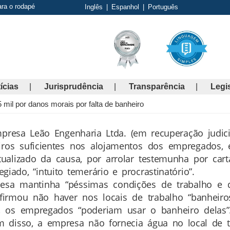
ara o rodapé
Inglês
|
Espanhol
|
Português
ícias
Jurisprudência
Transparência
Legi
l por danos morais por falta de banheiro
esa Leão Engenharia Ltda. (em recuperação judici
eiros suficientes nos alojamentos dos empregados,
tualizado da causa, por arrolar testemunha por car
giado, “intuito temerário e procrastinatório”.
esa mantinha “péssimas condições de trabalho e 
firmou não haver nos locais de trabalho “banhei
s, os empregados “poderiam usar o banheiro delas”
 disso, a empresa não fornecia água no local de t