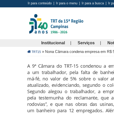
Pular
Ir para conteúdo
|
Ir para o menu
|
Ir para a busca
|
Ir p
para
o
conteúdo
principal
Institucional
Serviços
Not
Trilha
»
Nona Câmara condena empresa em R$ 5 mi
TRT15
de
navegação
A 9ª Câmara do TRT-15 condenou a empr
Conteúdo
a um trabalhador, pela falta de banh
da
má-fé, no valor de 5% sobre o valor a
Notícia
atualizado, evidenciando, segundo o cole
Segundo alegou o trabalhador, a empr
pela testemunha do reclamante, que a
rodovias”, e que nas obras das usina
um banheiro para 12 empregados. Além