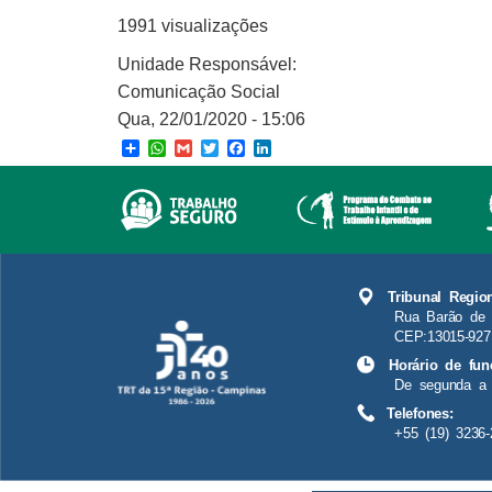
1991 visualizações
Unidade Responsável:
Comunicação Social
Qua, 22/01/2020 - 15:06
Share
WhatsApp
Gmail
Twitter
Facebook
LinkedIn
Tribunal Regio
Rua Barão de 
CEP:13015-927
Horário de fun
De segunda a 
Telefones:
+55 (19) 3236-