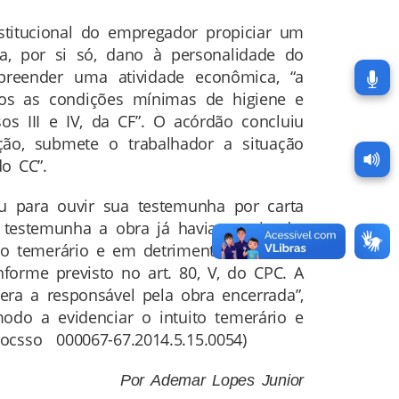
nstitucional do empregador propiciar um
sa, por si só, dano à personalidade do
preender uma atividade econômica, “a
os as condições mínimas de higiene e
os III e IV, da CF”. O acórdão concluiu
ção, submete o trabalhador a situação
o CC”.
u para ouvir sua testemunha por carta
 testemunha a obra já havia terminado,
o temerário e em detrimento da boa-fé
nforme previsto no art. 80, V, do CPC. A
era a responsável pela obra encerrada”,
modo a evidenciar o intuito temerário e
rocsso 000067-67.2014.5.15.0054)
Por Ademar Lopes Junior