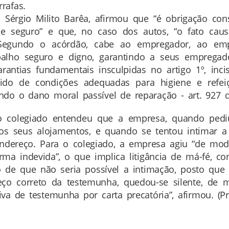
rafas.
 Sérgio Milito Barêa, afirmou que “é obrigação co
 e seguro” e que, no caso dos autos, “o fato cau
. Segundo o acórdão, cabe ao empregador, ao em
balho seguro e digno, garantindo a seus empregad
antias fundamentais insculpidas no artigo 1º, incis
ido de condições adequadas para higiene e refei
ndo o dano moral passível de reparação - art. 927 d
, o colegiado entendeu que a empresa, quando pedi
os seus alojamentos, e quando se tentou intimar a
ndereço. Para o colegiado, a empresa agiu “de mod
ma indevida”, o que implica litigância de má-fé, co
 de que não seria possível a intimação, posto que 
eço correto da testemunha, quedou-se silente, de 
iva de testemunha por carta precatória”, afirmou. (P