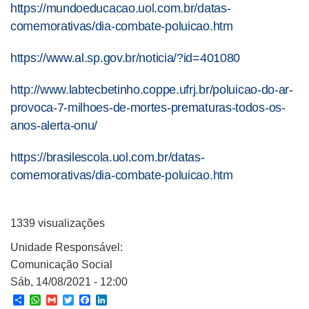
https://mundoeducacao.uol.com.br/datas-
comemorativas/dia-combate-poluicao.htm
https://www.al.sp.gov.br/noticia/?id=401080
http://www.labtecbetinho.coppe.ufrj.br/poluicao-do-ar-
provoca-7-milhoes-de-mortes-prematuras-todos-os-
anos-alerta-onu/
https://brasilescola.uol.com.br/datas-
comemorativas/dia-combate-poluicao.htm
1339 visualizações
Unidade Responsável:
Comunicação Social
Sáb, 14/08/2021 - 12:00
Share
WhatsApp
Gmail
Twitter
Facebook
LinkedIn