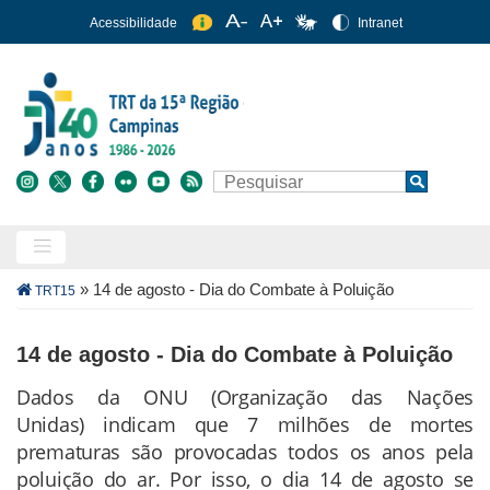
Pular
Acessibilidade
Intranet
para
o
conteúdo
principal
Buscar
Search
Trilha
»
14 de agosto - Dia do Combate à Poluição
TRT15
de
navegação
14 de agosto - Dia do Combate à Poluição
Dados da ONU (Organização das Nações
Conteúdo
Unidas) indicam que 7 milhões de mortes
da
prematuras são provocadas todos os anos pela
Notícia
poluição do ar. Por isso, o dia 14 de agosto se