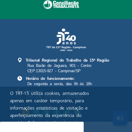
Tribunal Regional do Trabalho da 15ª Região
Rua Barão de Jaguara, 901 - Centro
CEP:13015-927 - Campinas/SP
Horário de funcionamento:
De segunda a sexta, das 9h às 18h
Telefones:
O TRT-15 utiliza cookies, armazenados
+55 (19) 3236-2100 / 3231-9500
apenas em caráter temporário, para
informações estatísticas de visitação e
aperfeiçoamento da experiência do
usuário. Saiba mais
.
clicando aqui