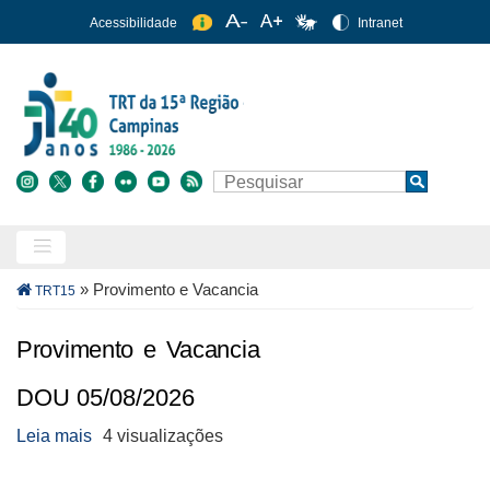
Pular
Acessibilidade
Intranet
para
o
conteúdo
principal
Buscar
Search
Trilha
»
Provimento e Vacancia
TRT15
de
navegação
Provimento e Vacancia
DOU 05/08/2026
Leia mais
sobre
4 visualizações
DOU