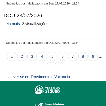
Submetido por
nataliabaccin
em
Seg, 27/07/2026 - 11:24
DOU 23/07/2026
Leia mais
sobre
8 visualizações
DOU
23/07/2026
Submetido por
nataliabaccin
em
Qui, 23/07/2026 - 13:34
Paginação
1
2
3
4
5
6
7
8
9
…
Inscrever-se em Provimento e Vacancia