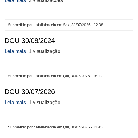
Leia mais
sobre
2 visualizações
DOU
31/07/2026
Submetido por
nataliabaccin
em
Sex, 31/07/2026 - 12:38
DOU 30/08/2024
Leia mais
sobre
1 visualização
DOU
30/08/2024
Submetido por
nataliabaccin
em
Qui, 30/07/2026 - 18:12
DOU 30/07/2026
Leia mais
sobre
1 visualização
DOU
30/07/2026
Submetido por
nataliabaccin
em
Qui, 30/07/2026 - 12:45