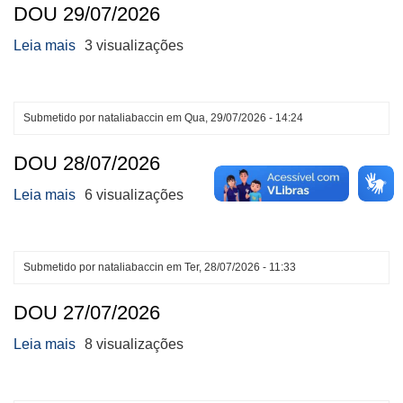
DOU 29/07/2026
Leia mais
sobre
3 visualizações
DOU
29/07/2026
Submetido por
nataliabaccin
em
Qua, 29/07/2026 - 14:24
DOU 28/07/2026
Leia mais
sobre
6 visualizações
DOU
28/07/2026
Submetido por
nataliabaccin
em
Ter, 28/07/2026 - 11:33
DOU 27/07/2026
Leia mais
sobre
8 visualizações
DOU
27/07/2026