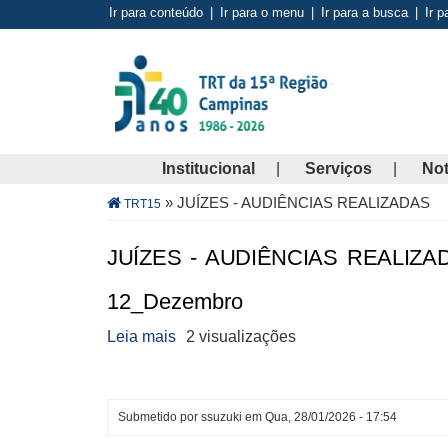
Pular
Ir para conteúdo
|
Ir para o menu
|
Ir para a busca
|
Ir p
para
o
conteúdo
principal
Institucional
Serviços
Not
Trilha
»
JUÍZES - AUDIÊNCIAS REALIZADAS
TRT15
de
navegação
JUÍZES - AUDIÊNCIAS REALIZA
12_Dezembro
Leia mais
sobre
2 visualizações
12_Dezembro
Submetido por
ssuzuki
em
Qua, 28/01/2026 - 17:54