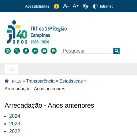
Pular
Acessibilidade
Intranet
para
o
conteúdo
principal
Buscar
Search
Trilha
»
Transparência
»
Estatísticas
»
TRT15
de
Arrecadação - Anos anteriores
navegação
Arrecadação - Anos anteriores
2024
2023
2022