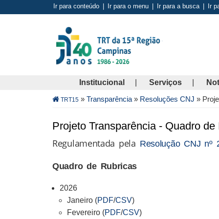
Pular
Ir para conteúdo
|
Ir para o menu
|
Ir para a busca
|
Ir p
para
o
conteúdo
principal
Institucional
Serviços
Not
Trilha
»
Transparência
»
Resoluções CNJ
»
Proje
TRT15
de
navegação
Projeto Transparência - Quadro de 
Regulamentada pela
Resolução CNJ nº 
Quadro de Rubricas
2026
Janeiro (
PDF
/
CSV
)
Fevereiro (
PDF
/
CSV
)