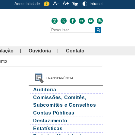
Acessibilidade
Intranet
Buscar
Search
slação
Ouvidoria
Contato
ento
TRANSPARÊNCIA
Auditoria
Comissões, Comitês,
Subcomitês e Conselhos
Contas Públicas
Desfazimento
Estatísticas