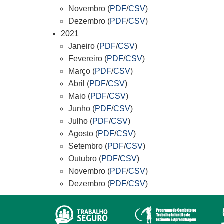
Novembro (
PDF
/
CSV
)
Dezembro (
PDF
/
CSV
)
2021
Janeiro (
PDF
/
CSV
)
Fevereiro (
PDF
/
CSV
)
Março (
PDF
/
CSV
)
Abril (
PDF
/
CSV
)
Maio (
PDF
/
CSV
)
Junho (
PDF
/
CSV
)
Julho (
PDF
/
CSV
)
Agosto (
PDF
/
CSV
)
Setembro (
PDF
/
CSV
)
Outubro (
PDF
/
CSV
)
Novembro (
PDF
/
CSV
)
Dezembro (
PDF
/
CSV
)