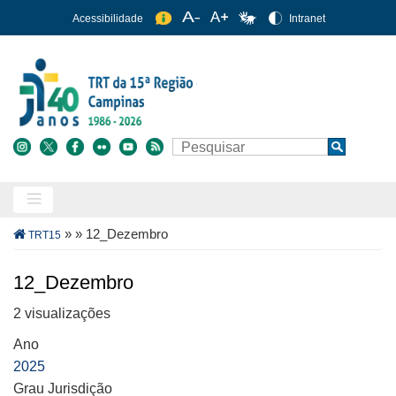
Pular
Acessibilidade
Intranet
para
o
conteúdo
principal
Buscar
Search
Trilha
»
»
12_Dezembro
TRT15
de
navegação
12_Dezembro
2 visualizações
Ano
2025
Grau Jurisdição