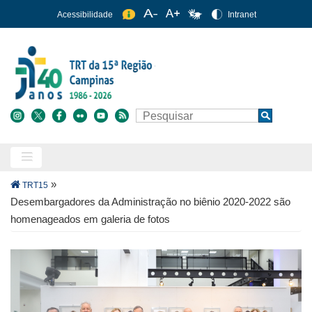
Pular
Acessibilidade
Intranet
para
o
conteúdo
principal
Buscar
Search
Trilha
»
TRT15
de
Desembargadores da Administração no biênio 2020-2022 são
navegação
homenageados em galeria de fotos