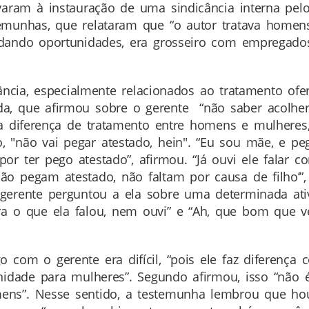
aram à instauração de uma sindicância interna pelo
emunhas, que relataram que “o autor tratava homens
dando oportunidades, era grosseiro com empregado
ância, especialmente relacionados ao tratamento of
 que afirmou sobre o gerente “não saber acolher, tr
zia diferença de tratamento entre homens e mulhere
 "não vai pegar atestado, hein". “Eu sou mãe, e pe
r ter pego atestado”, afirmou. “Já ouvi ele falar co
ão pegam atestado, não faltam por causa de filho’”
gerente perguntou a ela sobre uma determinada ativ
ara o que ela falou, nem ouvi” e “Ah, que bom que
 com o gerente era difícil, “pois ele faz diferença
unidade para mulheres”. Segundo afirmou, isso “nã
ens”. Nesse sentido, a testemunha lembrou que ho