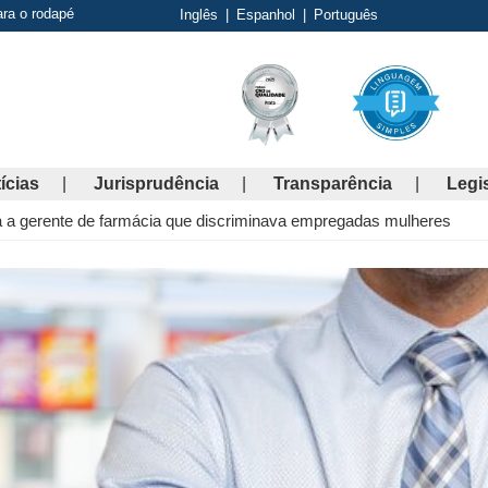
ara o rodapé
Inglês
|
Espanhol
|
Português
ícias
Jurisprudência
Transparência
Legi
 a gerente de farmácia que discriminava empregadas mulheres