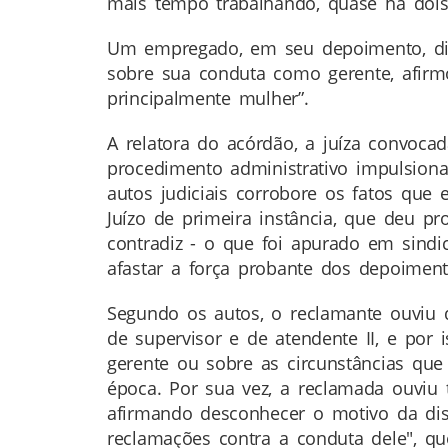
mais tempo trabalhando, quase há dois
Um empregado, em seu depoimento, dis
sobre sua conduta como gerente, afirmo
principalmente mulher”.
A relatora do acórdão, a juíza convocada
procedimento administrativo impulsion
autos judiciais corrobore os fatos que
Juízo de primeira instância, que deu p
contradiz - o que foi apurado em sindi
afastar a força probante dos depoimento
Segundo os autos, o reclamante ouviu 
de supervisor e de atendente II, e po
gerente ou sobre as circunstâncias qu
época. Por sua vez, a reclamada ouviu 
afirmando desconhecer o motivo da dis
reclamações contra a conduta dele", qu