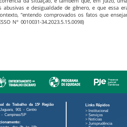
corrência da situação, e também que, em juízo, um
as abusivas e desigualdade de gênero, e que essa er
contexto, “entendo comprovados os fatos que ensej
CESSO Nº 0010031-34.2023.5.15.0098)
nal do Trabalho da 15ª Região
Links Rápidos
Jaguara, 901 - Centro
>
Institucional
 - Campinas/SP
>
Serviços
>
Notícias
cionamento:
>
Jurisprudência