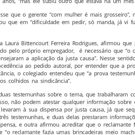
 anos, “mas ele subiu outro que estava há um mês 
se que o gerente “com mulher é mais grosseiro”, 
u que em “dificuldade em pedir, só manda, já vi fu
 Laura Bittencourt Ferreira Rodrigues, afirmou que p
ado pelo próprio empregador, é necessário que “o c
 ensejaram a aplicação da justa causa”. Nesse senti
rocedência ao pedido autoral, por entender que a pr
cância, o colegiado entendeu que “a prova testemunh
s colhidos na sindicância”.
duas testemunhas sobre o tema, que trabalharam c
r isso, não podem atestar qualquer informação sobr
e levaram à sua dispensa por justa causa, já que 
três testemunhas, e duas delas prestaram informaçõ
pensa, e outra afirmou acreditar que o reclamante 
e "o reclamante fazia umas brincadeiras meio machi