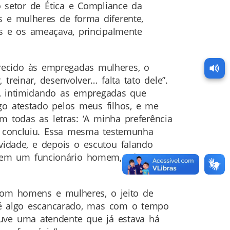
 setor de Ética e Compliance da
 e mulheres de forma diferente,
s e os ameaçava, principalmente
erecido às empregadas mulheres, o
einar, desenvolver… falta tato dele”.
s, intimidando as empregadas que
go atestado pelos meus filhos, e me
m todas as letras: ‘A minha preferência
, concluiu. Essa mesma testemunha
idade, e depois o escutou falando
 vem um funcionário homem, adoro
 com homens e mulheres, o jeito de
o é algo escancarado, mas com o tempo
uve uma atendente que já estava há