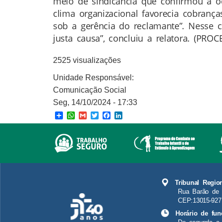
meio de sindicância que confirmou a o
clima organizacional favorecia cobranç
sob a gerência do reclamante”. Nesse 
justa causa”, concluiu a relatora. (PRO
2525 visualizações
Unidade Responsável:
Comunicação Social
Seg, 14/10/2024 - 17:33
Share
WhatsApp
Gmail
Twitter
Facebook
LinkedIn
Tribunal Regio
Rua Barão de 
CEP:13015-927
Horário de fun