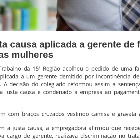
a causa aplicada a gerente de 
as mulheres
 Trabalho da 15ª Região acolheu o pedido de uma f
aplicada a um gerente demitido por incontinência 
T). A decisão do colegiado reformou assim a sentenç
 a justa causa e condenado a empresa ao pagamento 
com braços cruzados vestindo camisa e gravata a
ram a justa causa, a empregadora afirmou que receb
ava cargo de gerente, realizava discriminação no t