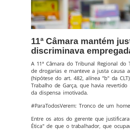
11ª Câmara mantém just
discriminava empregad
A 11ª Câmara do Tribunal Regional do
Conteúdo
de drogarias e manteve a justa causa 
da
(hipótese do art. 482, alínea "b" da CL
Notícia
Trabalho de Garça, que havia revertido
da dispensa imotivada.
#ParaTodosVerem: Tronco de um homem 
Entre os atos do gerente que justifica
Ética" de que o trabalhador, que ocup