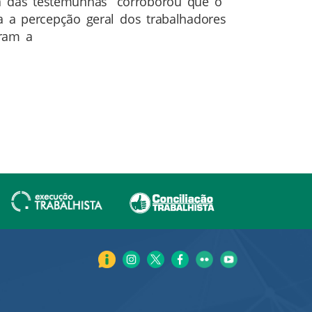
a das testemunhas “corroborou que o
a a percepção geral dos trabalhadores
aram a