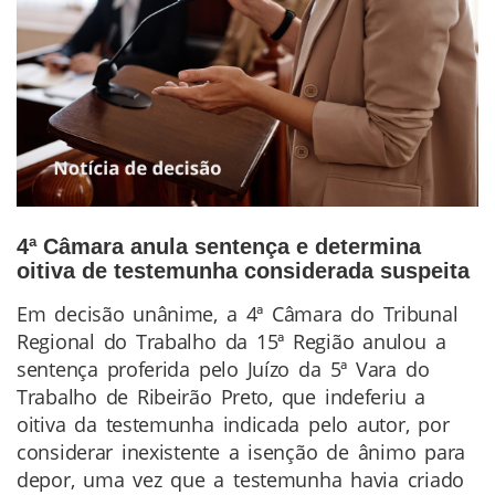
4ª Câmara anula sentença e determina
oitiva de testemunha considerada suspeita
Em decisão unânime, a 4ª Câmara do Tribunal
Conteúdo
Regional do Trabalho da 15ª Região anulou a
da
sentença proferida pelo Juízo da 5ª Vara do
Notícia
Trabalho de Ribeirão Preto, que indeferiu a
oitiva da testemunha indicada pelo autor, por
considerar inexistente a isenção de ânimo para
depor, uma vez que a testemunha havia criado