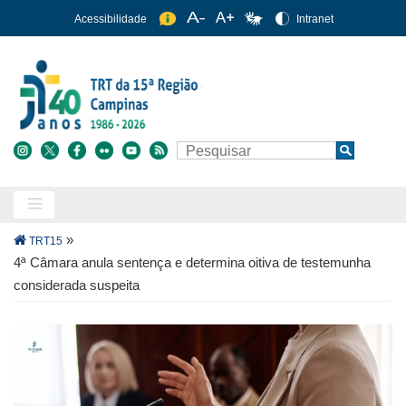
Pular
Acessibilidade
Intranet
para
o
conteúdo
principal
Buscar
Search
Trilha
»
TRT15
de
4ª Câmara anula sentença e determina oitiva de testemunha
navegação
considerada suspeita