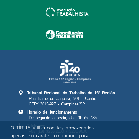
Tribunal Regional do Trabalho da 15ª Região
Rua Barão de Jaguara, 901 - Centro
CEP:13015-927 - Campinas/SP
Horário de funcionamento:
De segunda a sexta, das 9h às 18h
Telefones:
O TRT-15 utiliza cookies, armazenados
+55 (19) 3236-2100 / 3231-9500
apenas em caráter temporário, para