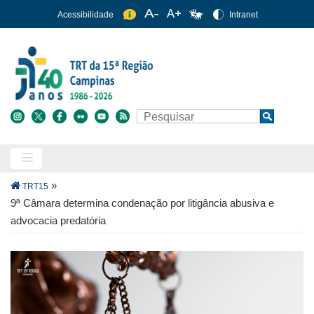
Pular
Acessibilidade
Intranet
para
o
conteúdo
principal
Buscar
Search
Trilha
»
TRT15
de
9ª Câmara determina condenação por litigância abusiva e
navegação
advocacia predatória