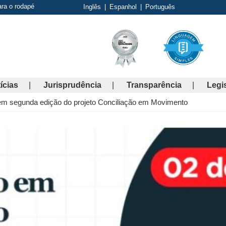
ara o rodapé
Inglês
|
Espanhol
|
Português
ícias
Jurisprudência
Transparência
Legi
em segunda edição do projeto Conciliação em Movimento