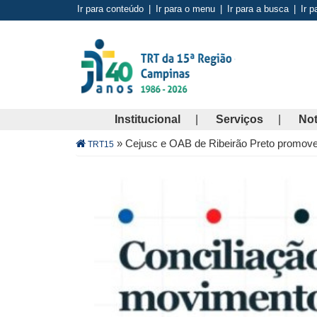
Pular
Ir para conteúdo
|
Ir para o menu
|
Ir para a busca
|
Ir p
para
o
conteúdo
principal
Institucional
Serviços
Not
Trilha
»
Cejusc e OAB de Ribeirão Preto promov
TRT15
de
navegação