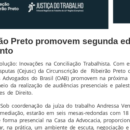
ão Preto promovem segunda edi
nto
lução: Inovações na Conciliação Trabalhista. Com es
utas (Cejusc) da Circunscrição de Ribeirão Preto d
Advogados do Brasil (OAB) promovem na próxima ter
eio da realização de audiências presenciais e palest
es de Direito.
 Sob coordenação da juíza do trabalho Andressa Ven
m mediação, estarão em seis mesas-redondas com 18 
de forma presencial na Casa da Advocacia, proporci
ar, na prática, um ambiente de escuta, negociação e