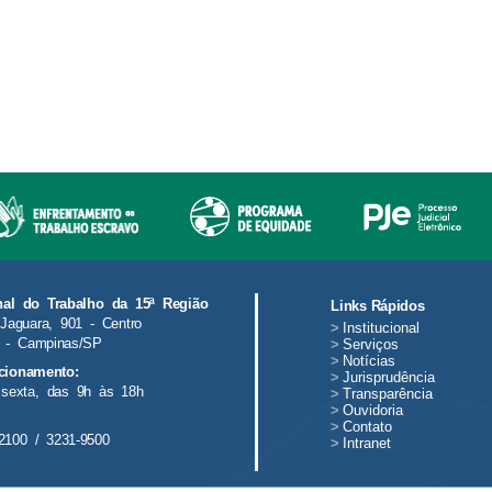
nal do Trabalho da 15ª Região
Links Rápidos
Jaguara, 901 - Centro
>
Institucional
 - Campinas/SP
>
Serviços
>
Notícias
cionamento:
>
Jurisprudência
sexta, das 9h às 18h
>
Transparência
>
Ouvidoria
>
Contato
2100 / 3231-9500
>
Intranet