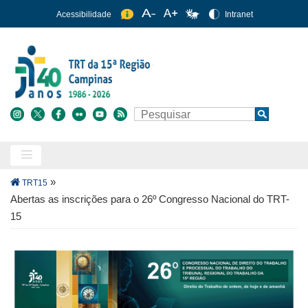
Pular
Acessibilidade
Intranet
para
o
conteúdo
principal
Buscar
Search
Trilha
»
TRT15
de
Abertas as inscrições para o 26º Congresso Nacional do TRT-
navegação
15