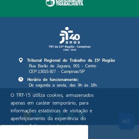
Tribunal Regional do Trabalho da 15ª Região
Rua Barão de Jaguara, 901 - Centro
CEP:13015-927 - Campinas/SP
Horário de funcionamento:
De segunda a sexta, das 9h às 18h
Telefones:
O TRT-15 utiliza cookies, armazenados
+55 (19) 3236-2100 / 3231-9500
apenas em caráter temporário, para
informações estatísticas de visitação e
aperfeiçoamento da experiência do
usuário. Saiba mais
.
clicando aqui