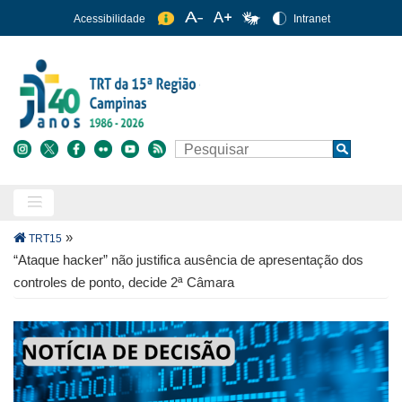
Pular
Acessibilidade
Intranet
para
o
conteúdo
principal
Buscar
Search
Trilha
»
TRT15
de
“Ataque hacker” não justifica ausência de apresentação dos
navegação
controles de ponto, decide 2ª Câmara