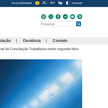
Acessibilidade
Intranet
Buscar
Search
slação
Ouvidoria
Contato
l da Conciliação Trabalhista nesta segunda-feira