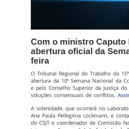
Com o ministro Caputo 
abertura oficial da Sem
feira
O Tribunal Regional do Trabalho da 15ª
Conteúdo
abertura da 10ª Semana Nacional da Con
da
e pelo Conselho Superior da Justiça do 
Notícia
soluções consensuais de conflitos.
Assis
A solenidade, que ocorrerá no Laborató
Ana Paula Pellegrina Lockmann, e cont
do CSJT e coordenador da Comissão Nac