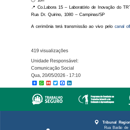
🕙 10h
📍 Co.Labora 15 – Laboratório de Inovação do TR
Rua Dr. Quirino, 1080 – Campinas/SP
A cerimônia terá transmissão ao vivo pelo 
canal o
419 visualizações
Unidade Responsável:
Comunicação Social
Qua, 20/05/2026 - 17:10
Share
WhatsApp
Gmail
Twitter
Facebook
LinkedIn
Tribunal Regio
Rua Barão de 