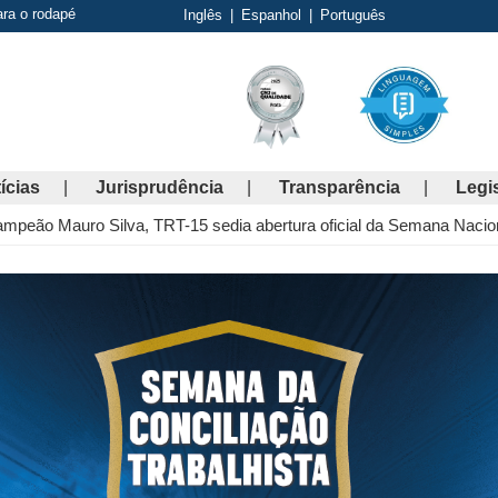
ara o rodapé
Inglês
|
Espanhol
|
Português
ícias
Jurisprudência
Transparência
Legi
ampeão Mauro Silva, TRT-15 sedia abertura oficial da Semana Naciona