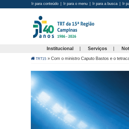
Pular
Ir para conteúdo
|
Ir para o menu
|
Ir para a busca
|
Ir p
para
o
conteúdo
principal
Institucional
Serviços
Not
Trilha
»
Com o ministro Caputo Bastos e o tetrac
TRT15
de
navegação