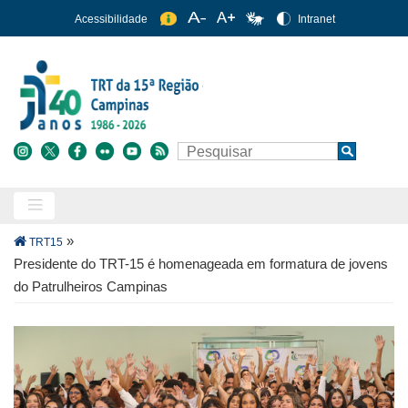
Pular
Acessibilidade
Intranet
para
o
conteúdo
principal
Buscar
Search
Trilha
»
TRT15
de
Presidente do TRT-15 é homenageada em formatura de jovens
navegação
do Patrulheiros Campinas