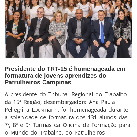
Presidente do TRT-15 é homenageada em
formatura de jovens aprendizes do
Patrulheiros Campinas
A presidente do Tribunal Regional do Trabalho
Conteúdo
da 15ª Região, desembargadora Ana Paula
da
Pellegrina Lockmann, foi homenageada durante
Notícia
a solenidade de formatura dos 131 alunos das
7ª, 8ª e 9ª Turmas da Oficina de Formação para
o Mundo do Trabalho, do Patrulheiros