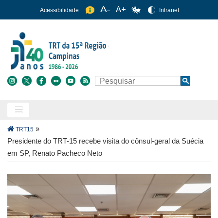
Pular
Acessibilidade
Intranet
para
o
conteúdo
principal
Buscar
Search
Trilha
»
TRT15
de
Presidente do TRT-15 recebe visita do cônsul-geral da Suécia
navegação
em SP, Renato Pacheco Neto