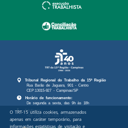
Tribunal Regional do Trabalho da 15ª Região
Rua Barão de Jaguara, 901 - Centro
CEP:13015-927 - Campinas/SP
Horário de funcionamento:
De segunda a sexta, das 9h às 18h
Telefones:
O TRT-15 utiliza cookies, armazenados
+55 (19) 3236-2100 / 3231-9500
apenas em caráter temporário, para
informações estatísticas de visitação e