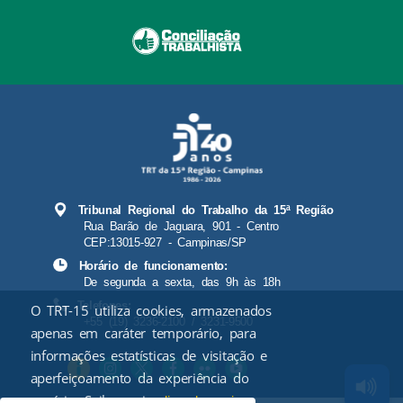
Tribunal Regional do Trabalho da 15ª Região
Rua Barão de Jaguara, 901 - Centro
CEP:13015-927 - Campinas/SP
Horário de funcionamento:
De segunda a sexta, das 9h às 18h
Telefones:
O TRT-15 utiliza cookies, armazenados
+55 (19) 3236-2100 / 3231-9500
apenas em caráter temporário, para
informações estatísticas de visitação e
aperfeiçoamento da experiência do
usuário. Saiba mais
.
clicando aqui