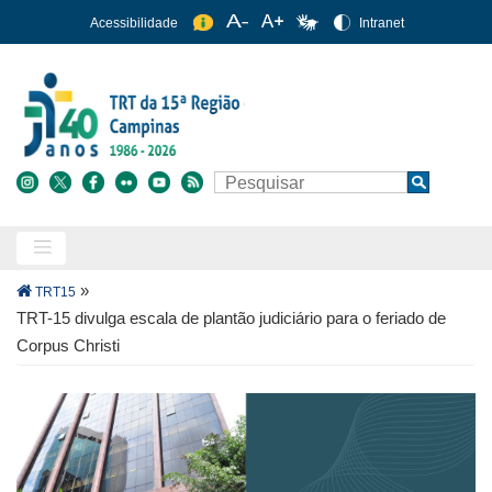
Pular
Acessibilidade
Intranet
para
o
conteúdo
principal
Buscar
Search
Trilha
»
TRT15
de
TRT-15 divulga escala de plantão judiciário para o feriado de
navegação
Corpus Christi