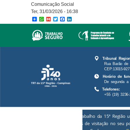
Comunicação Social
Ter, 31/03/2026 - 16:38
Share
WhatsApp
Gmail
Twitter
Facebook
LinkedIn
Tribunal Regio
Rua Barão de 
CEP:13015-927
Horário de fun
De segunda a 
Telefones:
+55 (19) 3236-
O Tribunal Regional do Trabalho da 15ª Região u
de informações estatísticas de visitação no seu p