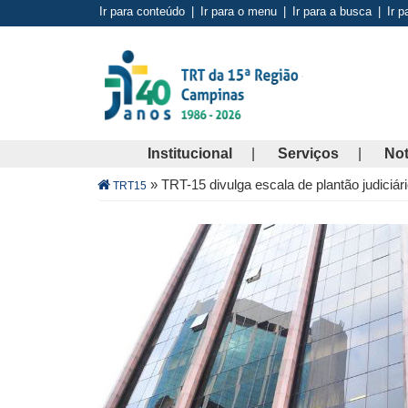
Pular
Ir para conteúdo
|
Ir para o menu
|
Ir para a busca
|
Ir p
para
o
conteúdo
principal
Institucional
Serviços
Not
Trilha
»
TRT-15 divulga escala de plantão judiciár
TRT15
de
navegação