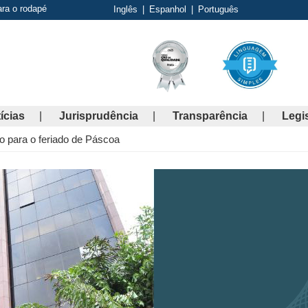
ara o rodapé
Inglês
|
Espanhol
|
Português
ícias
Jurisprudência
Transparência
Legi
io para o feriado de Páscoa