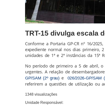
TRT-15 divulga escala d
Conforme a Portaria GP-CR nº 16/2025, 
Conteúdo
expediente normal nos dias primeiro, 2 
da
unidades de 1ª e 2ª instâncias da 15ª R
Notícia
No período de primeiro a 5 de abril, o
urgentes. A relação de desembargadore
e
GP/SAM (2º grau)
026/2026-GP/SAM (
referirem a questões de utilização ou a
1348 visualizações
Unidade Responsável: