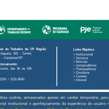
nal do Trabalho da 15ª Região
Links Rápidos
Jaguara, 901 - Centro
>
Institucional
 - Campinas/SP
>
Serviços
>
Notícias
cionamento:
>
Jurisprudência
sexta, das 9h às 18h
>
Transparência
>
Ouvidoria
>
Contato
2100 / 3231-9500
>
Intranet
tiliza cookies, armazenados apenas em caráter temporário, para
ortal institucional e aperfeiçoamento da experiência do usuário 