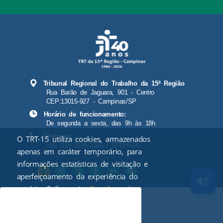
Tribunal Regional do Trabalho da 15ª Região
Rua Barão de Jaguara, 901 - Centro
CEP:13015-927 - Campinas/SP
Horário de funcionamento:
De segunda a sexta, das 9h às 18h
Telefones:
O TRT-15 utiliza cookies, armazenados
+55 (19) 3236-2100 / 3231-9500
apenas em caráter temporário, para
informações estatísticas de visitação e
aperfeiçoamento da experiência do
usuário. Saiba mais
.
clicando aqui
Aceitar