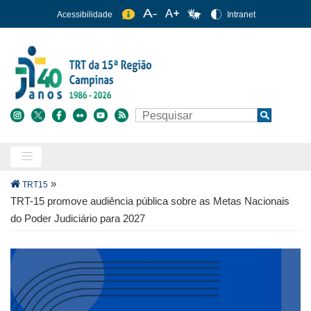
Pular
Acessibilidade
Intranet
para
o
conteúdo
principal
Buscar
Search
Trilha
»
TRT15
de
TRT-15 promove audiência pública sobre as Metas Nacionais
navegação
do Poder Judiciário para 2027