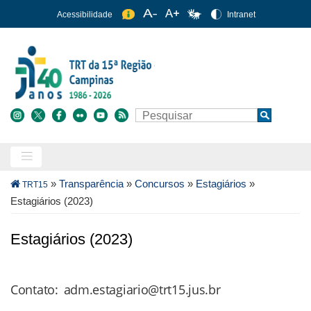
Pular
Acessibilidade
Intranet
para
o
conteúdo
principal
Buscar
Search
Trilha
»
Transparência
»
Concursos
»
Estagiários
»
TRT15
de
Estagiários (2023)
navegação
Estagiários (2023)
Contato: adm.estagiario@trt15.jus.br