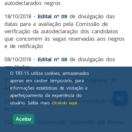
autodeclarados negros
18/10/2018 -
de divulgação das
Edital nº 09
datas para a avaliação pela Comissão de
verificação da autodeclaração dos candidatos
que concorrem às vagas reservadas aos negros
e de retificação
08/10/2018 -
de divulgação dos
Edital nº 08
resultados
O TRT-15 utiliza cookies, armazenados
31/07/2018 -
de Cronograma de
Edital nº 07
apenas em caráter temporário, para
Atividades
informações estatísticas de visitação e
aperfeiçoamento da experiência do
21/06/2018 -
de Convocação para
Edital nº 06
usuário. Saiba mais
.
clicando aqui
as Provas
Aceitar
25/05/2018 -
Comunicado Suspensão das Provas