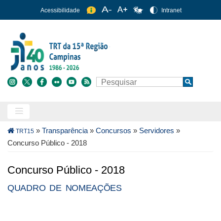
Pular
Acessibilidade
Intranet
para
o
conteúdo
principal
Buscar
Search
Trilha
»
Transparência
»
Concursos
»
Servidores
»
TRT15
de
Concurso Público - 2018
navegação
Concurso Público - 2018
QUADRO DE NOMEAÇÕES