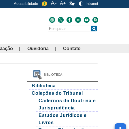
Acessibilidade
Intranet
Buscar
Search
slação
Ouvidoria
Contato
BIBLIOTECA
Biblioteca
Coleções do Tribunal
Cadernos de Doutrina e
Jurisprudência
Estudos Jurídicos e
Livros