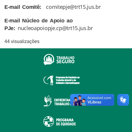
comitepje@trt15.jus.br
E-mail Comitê:
E-mail
Núcleo de Apoio ao
nucleoapoiopje.cp@trt15.jus.br
PJe:
44 visualizações