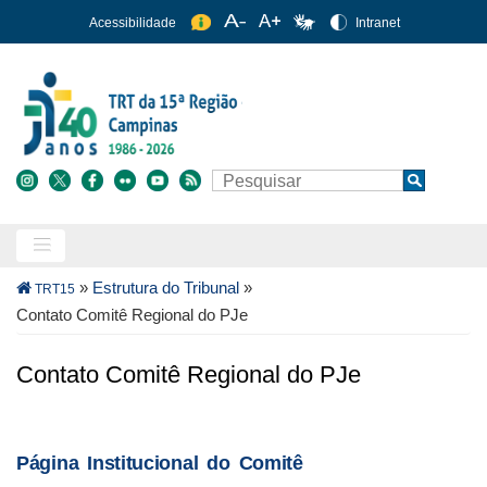
Pular
Acessibilidade
Intranet
para
o
conteúdo
principal
Buscar
Search
Trilha
»
Estrutura do Tribunal
»
TRT15
de
Contato Comitê Regional do PJe
navegação
Contato Comitê Regional do PJe
Página Institucional do Comitê