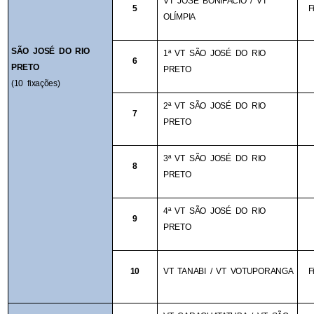
VT JOSÉ BONIFÁCIO / VT 
5
F
OLÍMPIA
SÃO JOSÉ DO RIO 
1ª VT SÃO JOSÉ DO RIO 
6
PRETO
PRETO
(10 fixações)
2ª VT SÃO JOSÉ DO RIO 
7
PRETO
3ª VT SÃO JOSÉ DO RIO 
8
PRETO
4ª VT SÃO JOSÉ DO RIO 
9
PRETO
10
VT TANABI / VT VOTUPORANGA
F