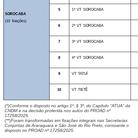
5
1ª VT SOROCABA
SOROCABA
(10 fixações)
6
2ª VT SOROCABA
7
3ª VT SOROCABA
8
4ª VT SOROCABA
9
VT TATUÍ
10
VT TIETÊ
(*)
Conforme o disposto no artigo 1º, § 3º, do Capítulo “ATUA” da
CNDM e na decisão proferida nos autos do PROAD nº
17258/2025
.
(**)
Foram transformadas em fixações integrais nas Secretarias
Conjuntas de Araraquara e São José do Rio Preto, consoante o
disposto no PROAD nº 17258/2025
.