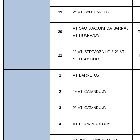
19
2ª VT SÃO CARLOS
VT SÃO JOAQUIM DA BARRA / 
20
F
VT ITUVERAVA
1ª VT SERTÃOZINHO / 2ª VT 
21
F
SERTÃOZINHO
1
VT BARRETOS
2
1ª VT CATANDUVA
3
2ª VT CATANDUVA
4
VT FERNANDÓPOLIS