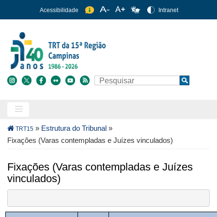
Pular
Acessibilidade
Intranet
para
o
conteúdo
principal
Buscar
Search
Trilha
»
Estrutura do Tribunal
»
TRT15
de
Fixações (Varas contempladas e Juízes vinculados)
navegação
Fixações (Varas contempladas e Juízes
vinculados)