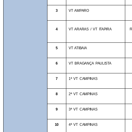
3
VT AMPARO
4
VT ARARAS / VT ITAPIRA 
F
5
VT ATIBAIA
6
VT BRAGANÇA PAULISTA
7
1ª VT CAMPINAS
8
2ª VT CAMPINAS
9
3ª VT CAMPINAS
10
4ª VT CAMPINAS