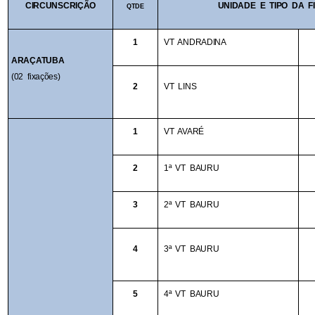
CIRCUNSCRIÇÃO
UNIDADE E TIPO DA F
QTDE
1
VT ANDRADINA
ARAÇATUBA
(02 fixações)
2
VT LINS
1
VT AVARÉ
2
1ª VT BAURU
3
2ª VT BAURU
4
3ª VT BAURU 
5
4ª VT BAURU