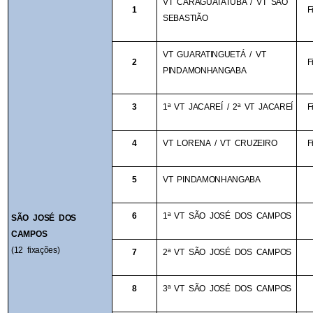
VT CARAGUATATUBA / VT SÃO 
1
F
SEBASTIÃO
VT GUARATINGUETÁ / VT 
2
F
PINDAMONHANGABA
3
1ª VT JACAREÍ / 2ª VT JACAREÍ
F
4
VT LORENA / VT CRUZEIRO
F
5
VT PINDAMONHANGABA
6
1ª VT SÃO JOSÉ DOS CAMPOS
SÃO JOSÉ DOS 
CAMPOS
(12 fixações)
7
2ª VT SÃO JOSÉ DOS CAMPOS
8
3ª VT SÃO JOSÉ DOS CAMPOS