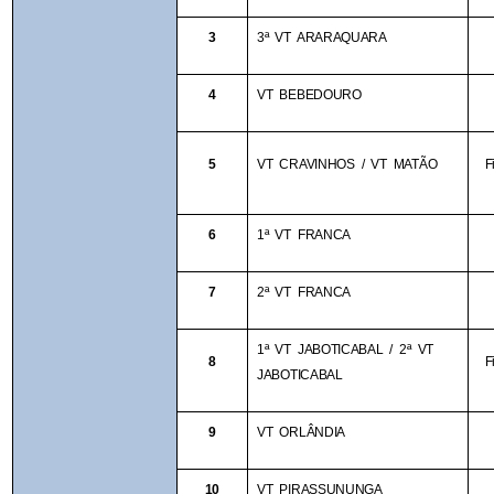
3
3ª VT ARARAQUARA
4
VT BEBEDOURO
5
VT CRAVINHOS / VT MATÃO
F
6
1ª VT FRANCA
7
2ª VT FRANCA
1ª VT JABOTICABAL / 2ª VT 
8
F
JABOTICABAL
9
VT ORLÂNDIA
10
VT PIRASSUNUNGA