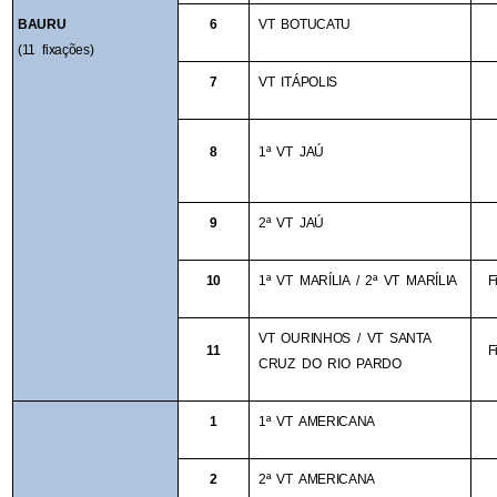
BAURU
6
VT BOTUCATU
(11 fixações)
7
VT ITÁPOLIS
8
1ª VT JAÚ
9
2ª VT JAÚ
10
1ª VT MARÍLIA / 2ª VT MARÍLIA
F
VT OURINHOS / VT SANTA 
11
F
CRUZ DO RIO PARDO
1
1ª VT AMERICANA
2
2ª VT AMERICANA