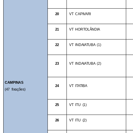
20
VT CAPIVARI
21
VT HORTOLÂNDIA
22
VT INDAIATUBA (1)
23
VT INDAIATUBA (2)
CAMPINAS
24
VT ITATIBA
(47 fixações)
25
VT ITU (1)
26
VT ITU (2)