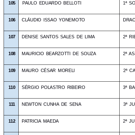
105
PAULO EDUARDO BELLOTI
1ª S
106
CLÁUDIO ISSAO YONEMOTO
DRA
107
DENISE SANTOS SALES DE LIMA
2ª R
108
MAURICIO BEARZOTTI DE SOUZA
2ª AS
109
MAURO CÉSAR MORELI
2ª C
110
SÉRGIO POLASTRO RIBEIRO
3ª B
111
NEWTON CUNHA DE SENA
3ª JU
112
PATRICIA MAEDA
2ª JU