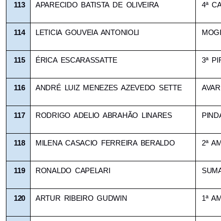
113
APARECIDO BATISTA DE OLIVEIRA
4ª C
114
LETICIA GOUVEIA ANTONIOLI
MOG
115
ÉRICA ESCARASSATTE
3ª P
116
ANDRÉ LUIZ MENEZES AZEVEDO SETTE
AVAR
117
RODRIGO ADELIO ABRAHÃO LINARES
PIN
118
MILENA CASACIO FERREIRA BERALDO
2ª A
119
RONALDO CAPELARI
SUM
120
ARTUR RIBEIRO GUDWIN
1ª A