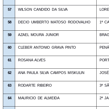
57
WILSON CANDIDO DA SILVA
LOR
58
DECIO UMBERTO MATOSO RODOVALHO
1ª C
59
AZAEL MOURA JUNIOR
BRAG
60
CLEBER ANTONIO GRAVA PINTO
PENÁ
61
ROSANA ALVES
PORT
62
ANA PAULA SILVA CAMPOS MISKULIN
JOSÉ
63
RODARTE RIBEIRO
3ª S
64
MAURICIO DE ALMEIDA
2ª J