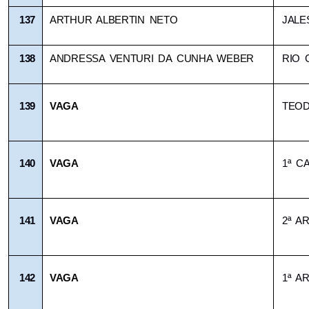
137
ARTHUR ALBERTIN NETO
JALE
138
ANDRESSA VENTURI DA CUNHA WEBER
RIO 
139
VAGA
TEO
140
VAGA
1ª C
141
VAGA
2ª A
142
VAGA
1ª A