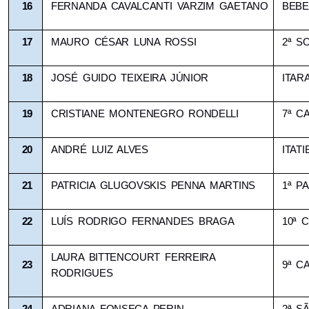
16
FERNANDA CAVALCANTI VARZIM GAETANO
BEB
17
MAURO CÉSAR LUNA ROSSI
2ª S
18
JOSÉ GUIDO TEIXEIRA JÚNIOR
ITAR
19
CRISTIANE MONTENEGRO RONDELLI
7ª C
20
ANDRÉ LUIZ ALVES
ITATI
21
PATRICIA GLUGOVSKIS PENNA MARTINS
1ª PA
22
LUÍS RODRIGO FERNANDES BRAGA
10ª 
LAURA BITTENCOURT FERREIRA 
23
9ª C
RODRIGUES