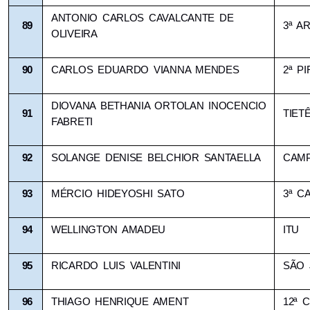
ANTONIO CARLOS CAVALCANTE DE 
89
3ª A
OLIVEIRA
90
CARLOS EDUARDO VIANNA MENDES
2ª P
DIOVANA BETHANIA ORTOLAN INOCENCIO 
91
TIET
FABRETI
92
SOLANGE DENISE BELCHIOR SANTAELLA
CAMP
93
MÉRCIO HIDEYOSHI SATO
3ª C
94
WELLINGTON AMADEU
ITU
95
RICARDO LUIS VALENTINI
SÃO 
96
THIAGO HENRIQUE AMENT
12ª 