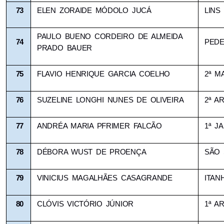
73
ELEN ZORAIDE MÓDOLO JUCÁ
LINS
PAULO BUENO CORDEIRO DE ALMEIDA 
74
PEDE
PRADO BAUER
75
FLAVIO HENRIQUE GARCIA COELHO
2ª M
76
SUZELINE LONGHI NUNES DE OLIVEIRA
2ª A
77
ANDRÉA MARIA PFRIMER FALCÃO
1ª J
78
DÉBORA WUST DE PROENÇA
SÃO 
79
VINICIUS MAGALHÃES CASAGRANDE
ITAN
80
CLÓVIS VICTÓRIO JÚNIOR
1ª A