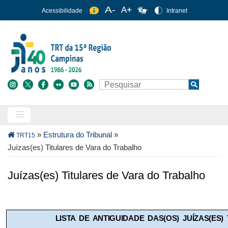
Pular
Acessibilidade
Intranet
para
o
conteúdo
principal
Buscar
Search
Trilha
»
Estrutura do Tribunal
»
TRT15
de
Juízas(es) Titulares de Vara do Trabalho
navegação
Juízas(es) Titulares de Vara do Trabalho
LISTA DE ANTIGUIDADE DAS(OS) JUÍZAS(ES