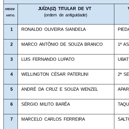
JUÍZA(IZ) TITULAR DE VT
ORDEM 
(ordem de antiguidade)
ANTIG.
1
RONALDO OLIVEIRA SIANDELA
PIED
2
MARCO ANTÔNIO DE SOUZA BRANCO
1ª AS
3
LUIS FERNANDO LUPATO
UBAT
4
WELLINGTON CÉSAR PATERLINI
2ª S
5
ANDRÉ DA CRUZ E SOUZA WENZEL
APAR
6
SÉRGIO MILITO BARÊA
TAQU
7
MARCELO CARLOS FERREIRA
SALT