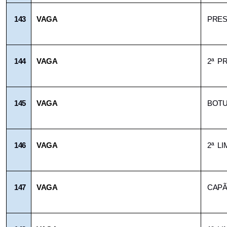
143
VAGA
PRES
144
VAGA
2ª P
145
VAGA
BOT
146
VAGA
2ª L
147
VAGA
CAPÃ