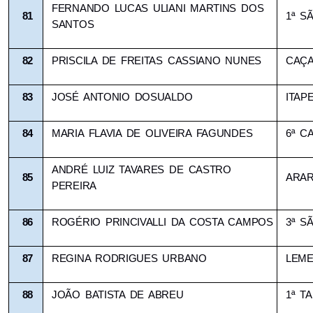
FERNANDO LUCAS ULIANI MARTINS DOS 
81
1ª S
SANTOS
82
PRISCILA DE FREITAS CASSIANO NUNES
CAÇA
83
JOSÉ ANTONIO DOSUALDO
ITAP
84
MARIA FLAVIA DE OLIVEIRA FAGUNDES
6ª C
ANDRÉ LUIZ TAVARES DE CASTRO 
85
ARA
PEREIRA
86
ROGÉRIO PRINCIVALLI DA COSTA CAMPOS
3ª S
87
REGINA RODRIGUES URBANO
LEM
88
JOÃO BATISTA DE ABREU
1ª T