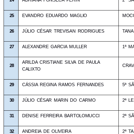
24
ADRIANA FONSECA PERIN
2ª S
25
EVANDRO EDUARDO MAGLIO
MOC
26
JÚLIO CÉSAR TREVISAN RODRIGUES
TANA
27
ALEXANDRE GARCIA MULLER
1ª M
ARILDA CRISTIANE SILVA DE PAULA 
28
CRAV
CALIXTO
29
CÁSSIA REGINA RAMOS FERNANDES
5ª S
30
JÚLIO CÉSAR MARIN DO CARMO
2ª L
31
DENISE FERREIRA BARTOLOMUCCI
2ª S
32
ANDREIA DE OLIVEIRA
2ª T