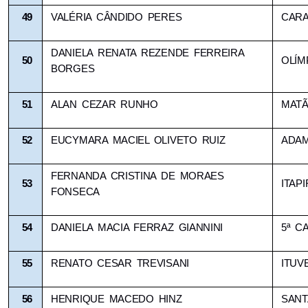
49
VALÉRIA CÂNDIDO PERES
CAR
DANIELA RENATA REZENDE FERREIRA 
50
OLÍM
BORGES
51
ALAN CEZAR RUNHO
MAT
52
EUCYMARA MACIEL OLIVETO RUIZ
ADAM
FERNANDA CRISTINA DE MORAES 
53
ITAP
FONSECA
54
DANIELA MACIA FERRAZ GIANNINI
5ª C
55
RENATO CESAR TREVISANI
ITUV
56
HENRIQUE MACEDO HINZ
SANT