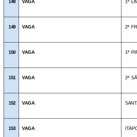
148
VAGA
1ª L
149
VAGA
2ª F
150
VAGA
1ª P
151
VAGA
2ª S
152
VAGA
SANT
153
VAGA
ITÁP