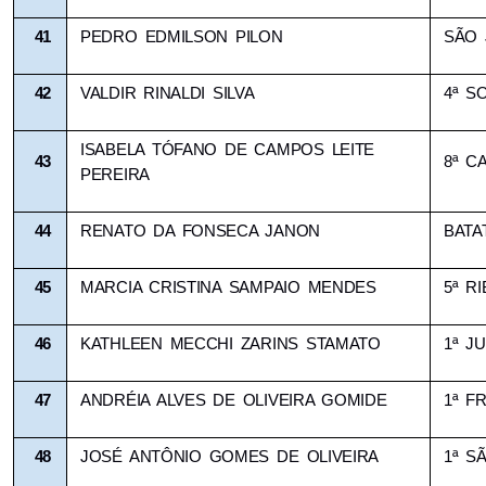
41
PEDRO EDMILSON PILON
SÃO 
42
VALDIR RINALDI SILVA
4ª S
ISABELA TÓFANO DE CAMPOS LEITE 
43
8ª C
PEREIRA
44
RENATO DA FONSECA JANON
BATA
45
MARCIA CRISTINA SAMPAIO MENDES
5ª R
46
KATHLEEN MECCHI ZARINS STAMATO
1ª JU
47
ANDRÉIA ALVES DE OLIVEIRA GOMIDE
1ª F
48
JOSÉ ANTÔNIO GOMES DE OLIVEIRA
1ª S