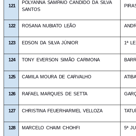
POLYANNA SAMPAIO CANDIDO DA SILVA 
121
PIR
SANTOS
122
ROSANA NUBIATO LEÃO
ANDR
123
EDSON DA SILVA JÚNIOR
1ª L
124
TONY EVERSON SIMÃO CARMONA 
BAR
125
CAMILA MOURA DE CARVALHO
ATIBA
126
RAFAEL MARQUES DE SETTA
GAR
127
CHRISTINA FEUERHARMEL VELLOZA
TATU
128
MARCELO CHAIM CHOHFI
5ª JU