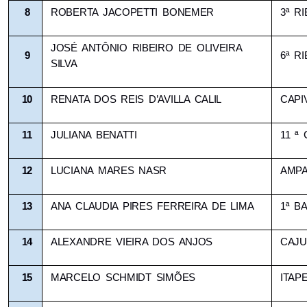
8
ROBERTA JACOPETTI BONEMER
3ª R
JOSÉ ANTÔNIO RIBEIRO DE OLIVEIRA 
9
6ª R
SILVA
10
RENATA DOS REIS D’AVILLA CALIL
CAPI
11
JULIANA BENATTI
11 ª
12
LUCIANA MARES NASR
AMP
13
ANA CLAUDIA PIRES FERREIRA DE LIMA
1ª B
14
ALEXANDRE VIEIRA DOS ANJOS
CAJ
15
MARCELO SCHMIDT SIMÕES
ITAP