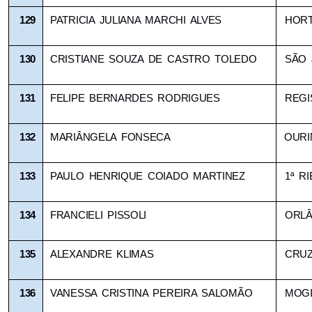
129
PATRICIA JULIANA MARCHI ALVES
HORT
130
CRISTIANE SOUZA DE CASTRO TOLEDO
SÃO 
131
FELIPE BERNARDES RODRIGUES 
REGI
132
MARIÂNGELA FONSECA
OURI
133
PAULO HENRIQUE COIADO MARTINEZ
1ª R
134
FRANCIELI PISSOLI
ORLÂ
135
ALEXANDRE KLIMAS
CRUZ
136
VANESSA CRISTINA PEREIRA SALOMÃO
MOGI