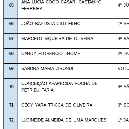
ANA LUCIA COGO CASARI CASTANHO 
65
4ª JU
FERREIRA
66
JOÃO BAPTISTA CILLI FILHO
1ª S
67
MARCELO SIQUEIRA DE OLIVEIRA
4ª B
68
CANDY FLORENCIO THOMÉ
2ª J
69
SANDRA MARIA ZIRONDI
VOT
CONCEIÇÃO APARECIDA ROCHA DE 
70
4ª S
PETRIBÚ FARIA
71
CECY YARA TRICCA DE OLIVEIRA
3ª S
72
LUCINEIDE ALMEIDA DE LIMA MARQUES
1ª J