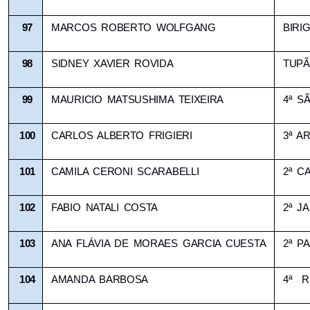
97
MARCOS ROBERTO WOLFGANG
BIRIG
98
SIDNEY XAVIER ROVIDA
TUPÃ
99
MAURICIO MATSUSHIMA TEIXEIRA
4ª S
100
CARLOS ALBERTO FRIGIERI
3ª A
101
CAMILA CERONI SCARABELLI
2ª C
102
FABIO NATALI COSTA
2ª J
103
ANA FLÁVIA DE MORAES GARCIA CUESTA
2ª PA
104
AMANDA BARBOSA
4ª  