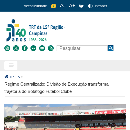
Pular
Acessibilidade
Intranet
para
o
conteúdo
principal
Buscar
Search
Trilha
»
TRT15
de
Regime Centralizado: Divisão de Execução transforma
navegação
trajetória do Botafogo Futebol Clube