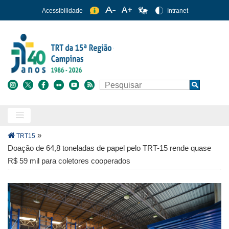
Pular
Acessibilidade
Intranet
para
o
conteúdo
principal
Buscar
Search
Trilha
»
TRT15
de
Doação de 64,8 toneladas de papel pelo TRT-15 rende quase
navegação
R$ 59 mil para coletores cooperados