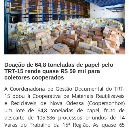
Doação de 64,8 toneladas de papel pelo
TRT-15 rende quase R$ 59 mil para
coletores cooperados
A Coordenadoria de Gestão Documental do TRT-
Conteúdo
15 doou à Cooperativa de Materiais Reutilizáveis
da
e Recicláveis de Nova Odessa (Coopersonhos)
Notícia
um lote de 64,8 toneladas de papel, fruto de
descarte de 105.586 processos oriundos de 14
Varas do Trabalho da 15ª Região. As quase 65