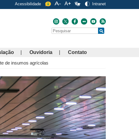
Acessibilidade
Intranet
Buscar
Search
slação
Ouvidoria
Contato
te de insumos agrícolas