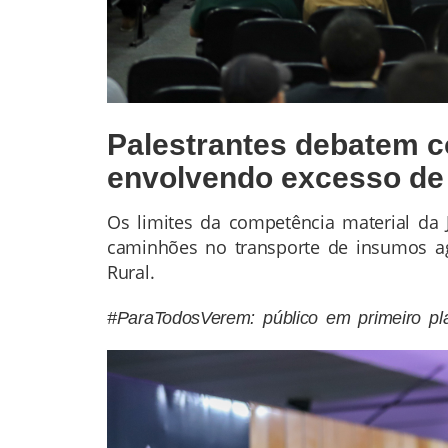
Palestrantes debatem c
envolvendo excesso de 
Os limites da competência material da 
Conteúdo
caminhões no transporte de insumos agr
da
Rural.
Notícia
#ParaTodosVerem: público em primeiro pla