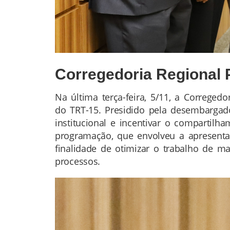
Corregedoria Regional 
Na última terça-feira, 5/11, a Correge
Conteúdo
do TRT-15. Presidido pela desembargado
da
institucional e incentivar o compartil
Notícia
programação, que envolveu a apresentaç
finalidade de otimizar o trabalho de ma
processos.