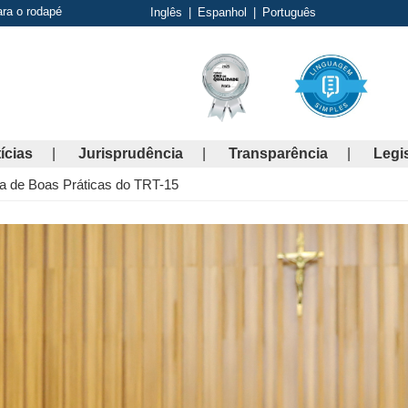
ara o rodapé
Inglês
|
Espanhol
|
Português
ícias
Jurisprudência
Transparência
Legi
a de Boas Práticas do TRT-15