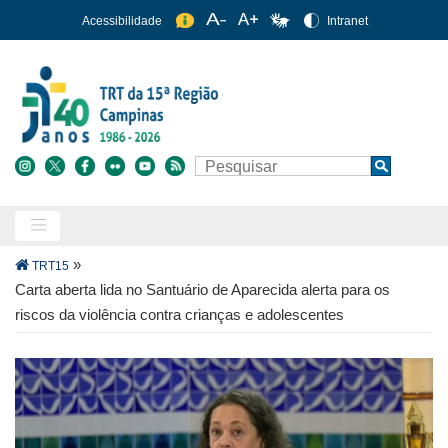
Pular
Acessibilidade
Intranet
para
o
conteúdo
principal
Buscar
Search
Trilha
»
TRT15
de
Carta aberta lida no Santuário de Aparecida alerta para os
navegação
riscos da violência contra crianças e adolescentes