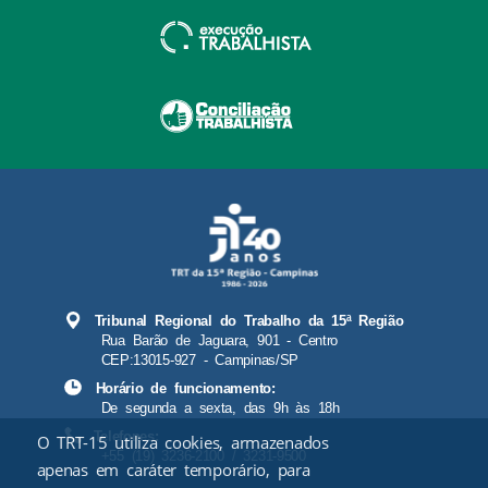
Tribunal Regional do Trabalho da 15ª Região
Rua Barão de Jaguara, 901 - Centro
CEP:13015-927 - Campinas/SP
Horário de funcionamento:
De segunda a sexta, das 9h às 18h
Telefones:
O TRT-15 utiliza cookies, armazenados
+55 (19) 3236-2100 / 3231-9500
apenas em caráter temporário, para