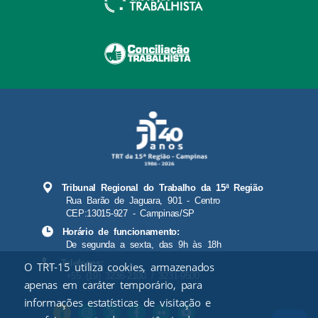
Tribunal Regional do Trabalho da 15ª Região
Rua Barão de Jaguara, 901 - Centro
CEP:13015-927 - Campinas/SP
Horário de funcionamento:
De segunda a sexta, das 9h às 18h
Telefones:
O TRT-15 utiliza cookies, armazenados
+55 (19) 3236-2100 / 3231-9500
apenas em caráter temporário, para
informações estatísticas de visitação e