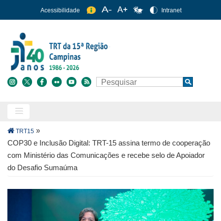
Pular
Acessibilidade
Intranet
para
o
conteúdo
principal
Buscar
Search
Trilha
»
TRT15
de
COP30 e Inclusão Digital: TRT-15 assina termo de cooperação
navegação
com Ministério das Comunicações e recebe selo de Apoiador
do Desafio Sumaúma