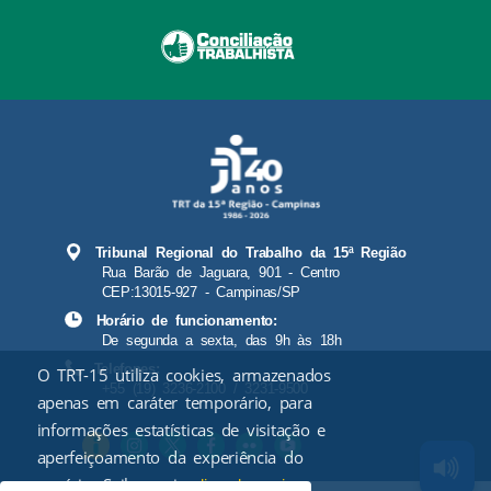
Tribunal Regional do Trabalho da 15ª Região
Rua Barão de Jaguara, 901 - Centro
CEP:13015-927 - Campinas/SP
Horário de funcionamento:
De segunda a sexta, das 9h às 18h
Telefones:
O TRT-15 utiliza cookies, armazenados
+55 (19) 3236-2100 / 3231-9500
apenas em caráter temporário, para
informações estatísticas de visitação e
aperfeiçoamento da experiência do
usuário. Saiba mais
.
clicando aqui