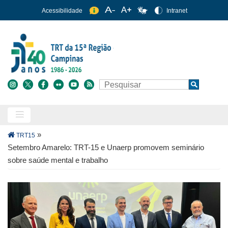
Pular
Acessibilidade
Intranet
para
o
conteúdo
principal
Buscar
Search
Trilha
»
TRT15
de
Setembro Amarelo: TRT-15 e Unaerp promovem seminário
navegação
sobre saúde mental e trabalho