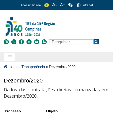
Pular
Acessibilidade
Intranet
para
o
conteúdo
principal
Buscar
Search
Trilha
»
Transparência
»
Dezembro/2020
TRT15
de
navegação
Dezembro/2020
Dados das contratações diretas formalizadas em
Dezembro/2020.
Processo Objeto