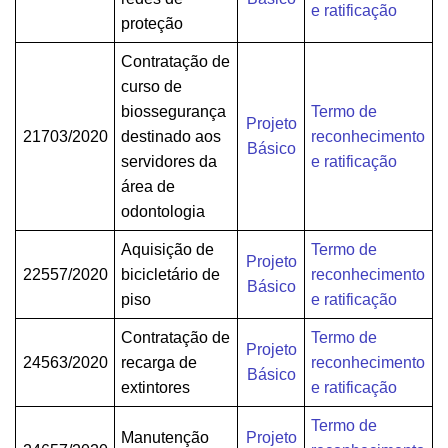
e ratificação
proteção
Contratação de
curso de
biossegurança
Termo de
Projeto
21703/2020
destinado aos
reconhecimento
Básico
servidores da
e ratificação
área de
odontologia
Aquisição de
Termo de
Projeto
22557/2020
bicicletário de
reconhecimento
Básico
piso
e ratificação
Contratação de
Termo de
Projeto
24563/2020
recarga de
reconhecimento
Básico
extintores
e ratificação
Termo de
Manutenção
Projeto