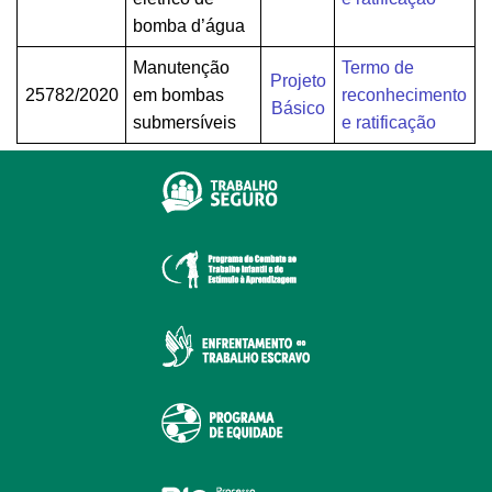
bomba d’água
Manutenção
Termo de
Projeto
25782/2020
em bombas
reconhecimento
Básico
submersíveis
e ratificação