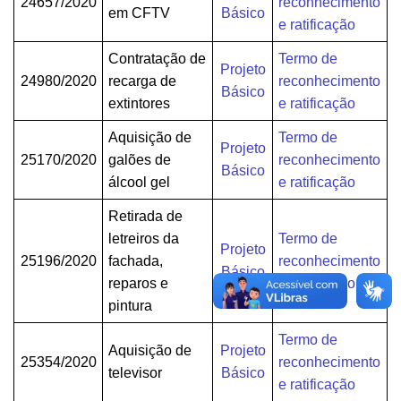
24657/2020
reconhecimento
em CFTV
Básico
e ratificação
Contratação de
Termo de
Projeto
24980/2020
recarga de
reconhecimento
Básico
extintores
e ratificação
Aquisição de
Termo de
Projeto
25170/2020
galões de
reconhecimento
Básico
álcool gel
e ratificação
Retirada de
letreiros da
Termo de
Projeto
25196/2020
fachada,
reconhecimento
Básico
reparos e
e ratificação
pintura
Termo de
Aquisição de
Projeto
25354/2020
reconhecimento
televisor
Básico
e ratificação