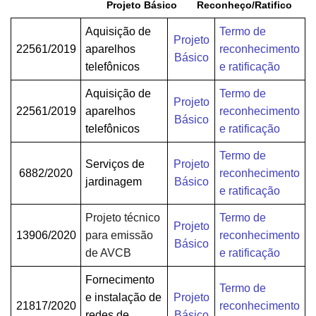
Projeto Básico Reconheço/Ratifico
Aquisição de
Termo de
Projeto
22561/2019
aparelhos
reconhecimento
Básico
telefônicos
e ratificação
Aquisição de
Termo de
Projeto
22561/2019
aparelhos
reconhecimento
Básico
telefônicos
e ratificação
Termo de
Serviços de
Projeto
6882/2020
reconhecimento
jardinagem
Básico
e ratificação
Projeto técnico
Termo de
Projeto
13906/2020
para emissão
reconhecimento
Básico
de AVCB
e ratificação
Fornecimento
Termo de
e instalação de
Projeto
21817/2020
reconhecimento
redes de
Básico