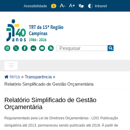
Pular
Acessibilidade
Intranet
para
o
conteúdo
principal
Buscar
Search
Trilha
»
Transparência
»
TRT15
de
Relatório Simplificado de Gestão Orçamentária
navegação
Relatório Simplificado de Gestão
Orçamentária
Regulamentado pela Lei de Diretrizes Orçamentárias - LDO. Publicação
obrigatória até 2013, permaneceu sendo publicado até 2018. À partir de