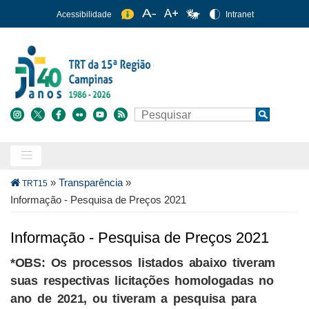
Pular
Acessibilidade
Intranet
para
o
conteúdo
principal
Buscar
Search
Trilha
»
Transparência
»
TRT15
de
Informação - Pesquisa de Preços 2021
navegação
Informação - Pesquisa de Preços 2021
*OBS: Os processos listados abaixo tiveram
suas respectivas licitações homologadas no
ano de 2021, ou tiveram a pesquisa para