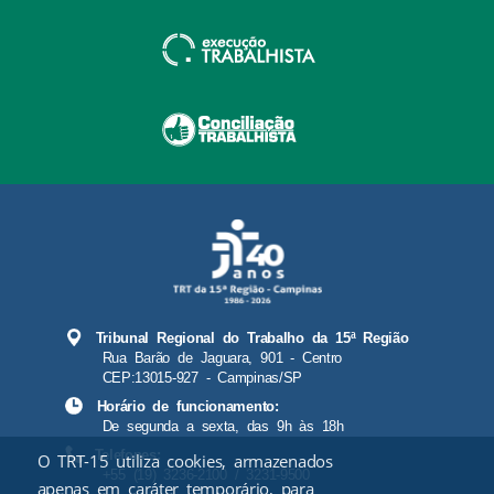
Tribunal Regional do Trabalho da 15ª Região
Rua Barão de Jaguara, 901 - Centro
CEP:13015-927 - Campinas/SP
Horário de funcionamento:
De segunda a sexta, das 9h às 18h
Telefones:
O TRT-15 utiliza cookies, armazenados
+55 (19) 3236-2100 / 3231-9500
apenas em caráter temporário, para