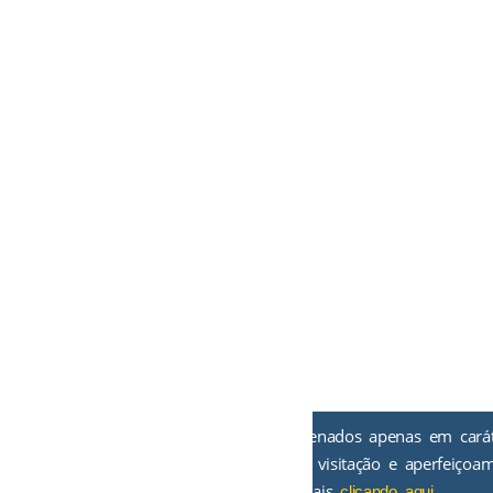
O TRT-15 utiliza cookies, armazenados apenas em carát
para informações estatísticas de visitação e aperfeiçoa
experiência do usuário. Saiba mais
.
clicando aqui