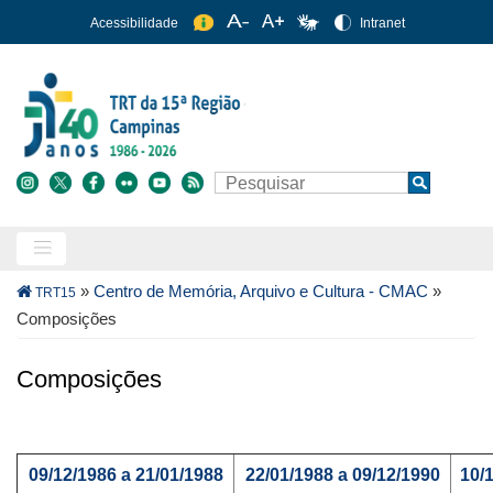
Pular
Acessibilidade
Intranet
para
o
conteúdo
principal
Buscar
Search
Trilha
»
Centro de Memória, Arquivo e Cultura - CMAC
»
TRT15
de
Composições
navegação
Composições
09/12/1986 a 21/01/1988
22/01/1988 a 09/12/1990
10/