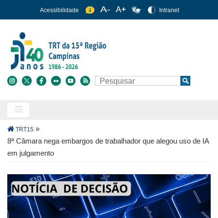
Pular
Acessibilidade
Intranet
para
o
conteúdo
principal
Buscar
Search
Trilha
»
TRT15
de
8ª Câmara nega embargos de trabalhador que alegou uso de IA
navegação
em julgamento