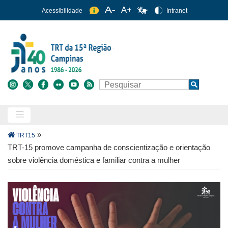
Pular
Acessibilidade
Intranet
para
o
conteúdo
principal
Buscar
Search
Trilha
»
TRT15
de
TRT-15 promove campanha de conscientização e orientação
navegação
sobre violência doméstica e familiar contra a mulher