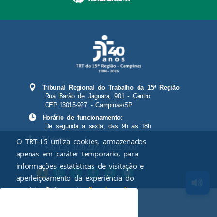
Tribunal Regional do Trabalho da 15ª Região
Rua Barão de Jaguara, 901 - Centro
CEP:13015-927 - Campinas/SP
Horário de funcionamento:
De segunda a sexta, das 9h às 18h
Telefones:
O TRT-15 utiliza cookies, armazenados
+55 (19) 3236-2100 / 3231-9500
apenas em caráter temporário, para
informações estatísticas de visitação e
aperfeiçoamento da experiência do
usuário. Saiba mais
.
clicando aqui