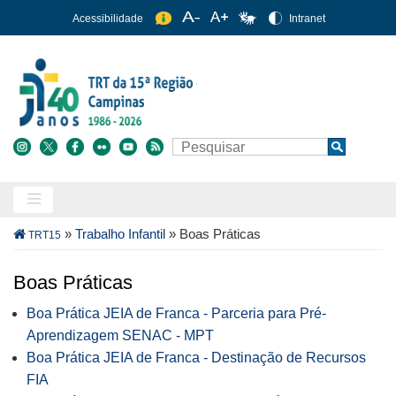
Pular
Acessibilidade
Intranet
para
o
conteúdo
principal
Buscar
Search
Trilha
»
Trabalho Infantil
»
Boas Práticas
TRT15
de
navegação
Boas Práticas
Boa Prática JEIA de Franca - Parceria para Pré-
Aprendizagem SENAC - MPT
Boa Prática JEIA de Franca - Destinação de Recursos
FIA