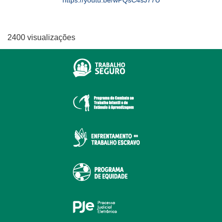
https://youtu.be/wPQsC4sJ77U
2400 visualizações