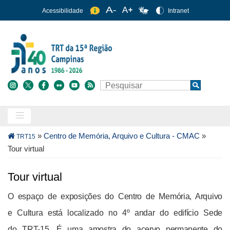
Pular
Acessibilidade
Intranet
para
o
conteúdo
principal
Buscar
Search
Trilha
»
Centro de Memória, Arquivo e Cultura - CMAC
»
TRT15
de
Tour virtual
navegação
Tour virtual
O espaço de exposições do Centro de Memória, Arquivo
e Cultura está localizado no 4º andar do edifício Sede
do TRT-15. É uma amostra do acervo permanente do