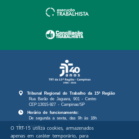
Tribunal Regional do Trabalho da 15ª Região
Rua Barão de Jaguara, 901 - Centro
CEP:13015-927 - Campinas/SP
Horário de funcionamento:
De segunda a sexta, das 9h às 18h
Telefones:
O TRT-15 utiliza cookies, armazenados
+55 (19) 3236-2100 / 3231-9500
apenas em caráter temporário, para