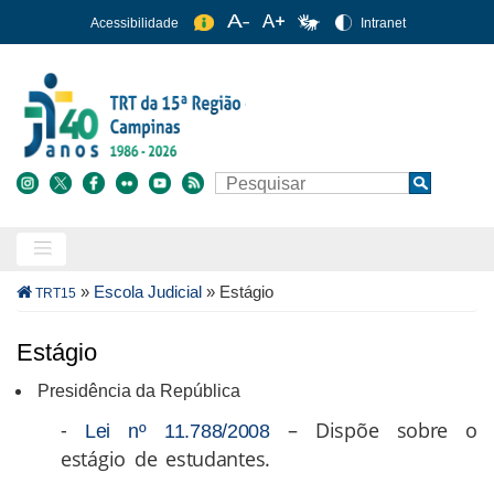
Pular
Acessibilidade
Intranet
para
o
conteúdo
principal
Buscar
Search
Trilha
»
Escola Judicial
»
Estágio
TRT15
de
navegação
Estágio
Presidência da República
-
– Dispõe sobre o
Lei nº 11.788/2008
estágio de estudantes.